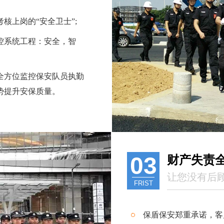
核上岗的“安全卫士”;
控系统工程：安全，智
全方位监控保安队员执勤
势提升安保质量。
03
财产失责
让您没有后
FRIST
保盾保安郑重承诺，客