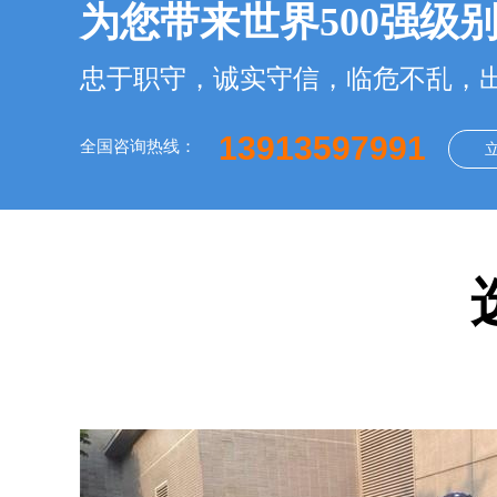
为您带来世界500强级
忠于职守，诚实守信，临危不乱，
13913597991
全国咨询热线：